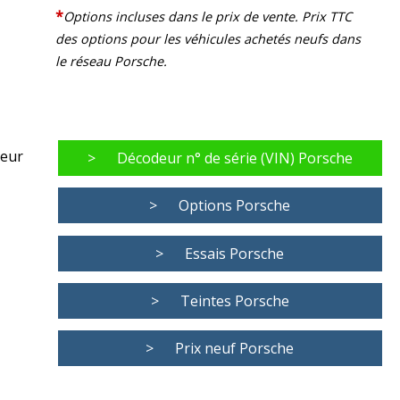
*
Options incluses dans le prix de vente. Prix TTC
des options pour les véhicules achetés neufs dans
le réseau Porsche.
leur
>
Décodeur n° de série (VIN) Porsche
>
Options Porsche
>
Essais Porsche
>
Teintes Porsche
>
Prix neuf Porsche