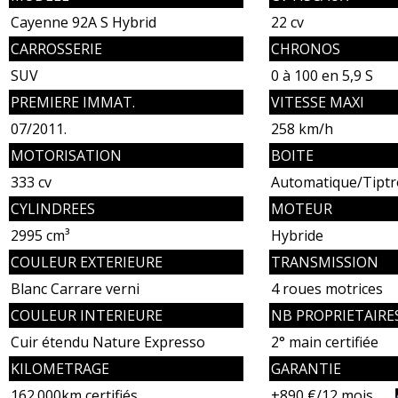
Cayenne 92A S Hybrid
22 cv
CARROSSERIE
CHRONOS
SUV
0 à 100 en 5,9 S
PREMIERE IMMAT.
VITESSE MAXI
07/2011.
258 km/h
MOTORISATION
BOITE
333 cv
Automatique/Tiptr
CYLINDREES
MOTEUR
2995 cm³
Hybride
COULEUR EXTERIEURE
TRANSMISSION
Blanc Carrare verni
4 roues motrices
COULEUR INTERIEURE
NB PROPRIETAIRE
Cuir étendu Nature Expresso
2° main certifiée
KILOMETRAGE
GARANTIE
162.000km certifiés
+890 €/12 mois