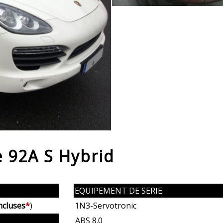
 92A S Hybrid
EQUIPEMENT DE SERIE
ncluses
*
)
1N3-Servotronic
ABS 8.0