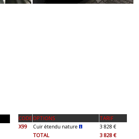
CODE
OPTIONS
TARIF
X99
Cuir étendu nature
3 828 €
TOTAL
3 828 €