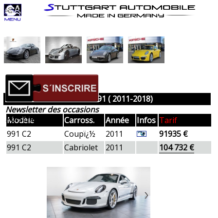
Porsche 991 ( 2011-2018)
Newsletter des occasions
Porsche
Modèle
Carross.
Année
Infos
Tarif
991 C2
Coupï¿½
2011
91935 €
991 C2
Cabriolet
2011
104 732 €