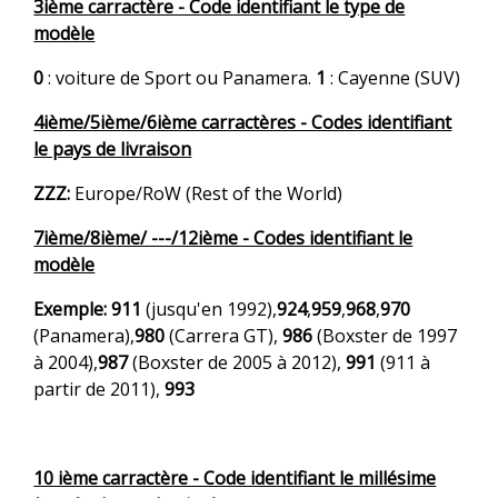
3ième carractère - Code identifiant le type de
modèle
0
: voiture de Sport ou Panamera.
1
: Cayenne (SUV)
4ième/5ième/6ième carractères - Codes identifiant
le pays de livraison
ZZZ:
Europe/RoW (Rest of the World)
7ième/8ième/ ---/12ième - Codes identifiant le
modèle
Exemple:
911
(jusqu'en 1992),
924
,
959
,
968
,
970
(Panamera),
980
(Carrera GT),
986
(Boxster de 1997
à 2004),
987
(Boxster de 2005 à 2012),
991
(911 à
partir de 2011),
993
10 ième carractère - Code identifiant le millésime