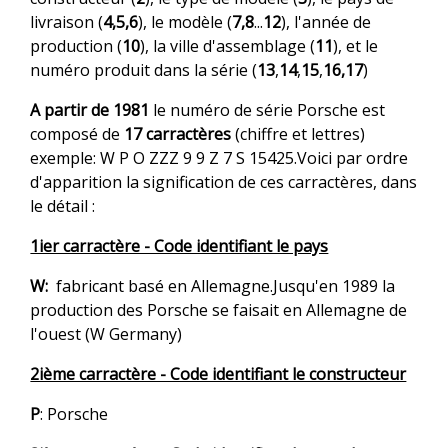
livraison (
4,5,6
), le modèle (
7,8
...
12
), l'année de
production (
10
), la ville d'assemblage (
11
), et le
numéro produit dans la série (
13
,
14
,
15
,
16,17
)
A partir de 1981
le numéro de série Porsche est
composé de
17 carractères
(chiffre et lettres)
exemple: W P O ZZZ 9 9 Z 7 S 15425.Voici par ordre
d'apparition la signification de ces carractères, dans
le détail :
1ier carractère - Code identifiant le pays
W:
fabricant basé en Allemagne.Jusqu'en 1989 la
production des Porsche se faisait en Allemagne de
l'ouest (W Germany)
2ième carractère - Code identifiant le constructeur
P
: Porsche