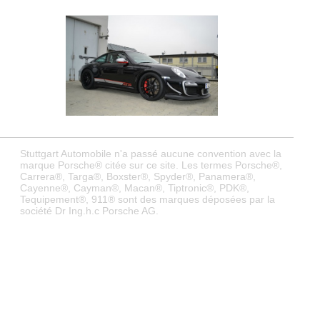
Stuttgart Automobile n'a passé aucune convention avec la
marque Porsche® citée sur ce site. Les termes Porsche®,
Carrera®, Targa®, Boxster®, Spyder®, Panamera®,
Cayenne®, Cayman®, Macan®, Tiptronic®, PDK®,
Tequipement®, 911® sont des marques déposées par la
société Dr Ing.h.c Porsche AG.