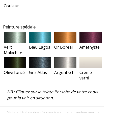
Couleur
Peinture spéciale
Vert
Bleu Lagoa
Or Boréal
Améthyste
Malachite
Olive foncé
Gris Atlas
Argent GT
Crème
verni
NB : Cliquez sur la teinte Porsche de votre choix
pour la voir en situation.
Stuttgart Automobile n'a passé aucune convention avec la