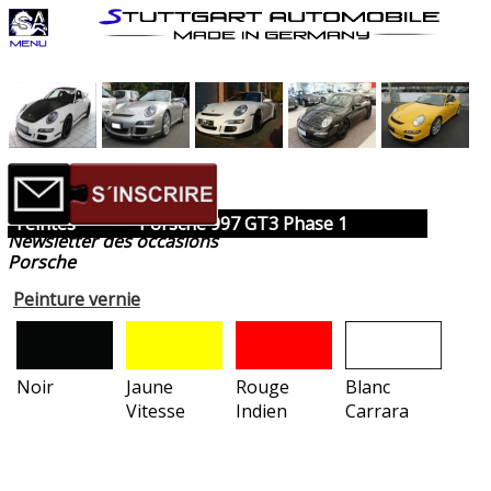
Teintes
Porsche 997 GT3 Phase 1
Newsletter des occasions
Porsche
Peinture vernie
Noir
Jaune
Rouge
Blanc
Vitesse
Indien
Carrara