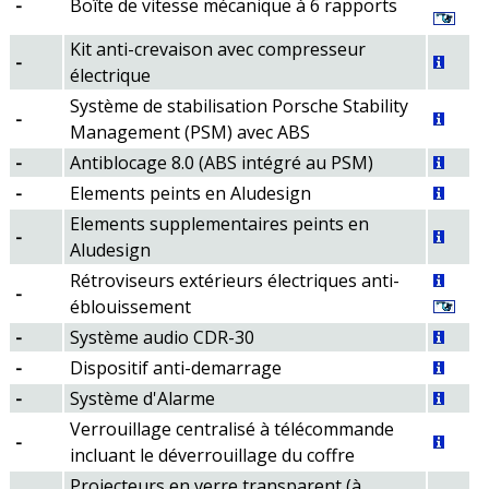
-
Boîte de vitesse mécanique à 6 rapports
Intérieur
Intérieur Alcantara
Kit anti-crevaison avec compresseur
-
Intérieur aluminium
électrique
Intérieur bois
Système de stabilisation Porsche Stability
-
Intérieur carbone
Management (PSM) avec ABS
Intérieur cuir
-
Antiblocage 8.0 (ABS intégré au PSM)
Jantes
-
Elements peints en Aludesign
Sièges cuir
Elements supplementaires peints en
Teintes
-
Aludesign
Transmission
Rétroviseurs extérieurs électriques anti-
Usine
-
éblouissement
-
Système audio CDR-30
-
Dispositif anti-demarrage
-
Système d'Alarme
Verrouillage centralisé à télécommande
-
incluant le déverrouillage du coffre
Projecteurs en verre transparent (à