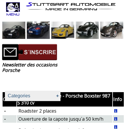
Newsletter des occasions
Porsche
Equipement de série - Porsche Boxster 987
Categories
Code
Info
S 310 cv
-
Roadster 2 places
Audio
-
Ouverture de la capote jusqu´a 50 km/h
Equipement de série
Extérieur