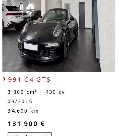
991 C4 GTS
3.800 cm³
|
430
cv
03/2015
34.600 km
131 900 €