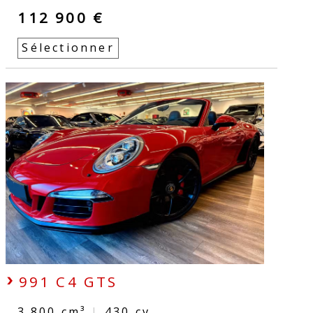
112 900 €
Sélectionner
991 C4 GTS
3.800 cm³
|
430
cv