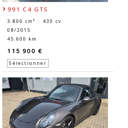
991 C4 GTS
3.800 cm³
|
430
cv
08/2015
45.600 km
115 900 €
Sélectionner