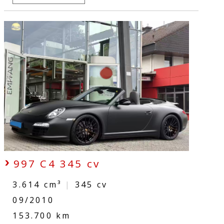
997 C4 345 cv
3.614 cm³
|
345
cv
09/2010
153.700 km