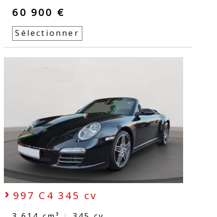
60 900 €
Sélectionner
997 C4 345 cv
3.614 cm³
|
345
cv