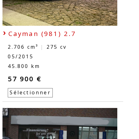
Cayman (981) 2.7
2.706 cm³
|
275
cv
05/2015
45.800 km
57 900 €
Sélectionner