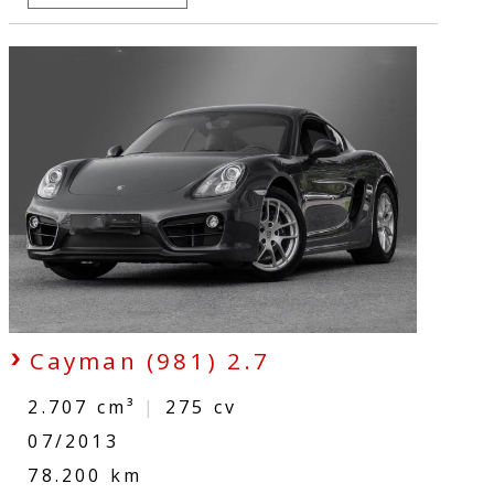
Cayman (981) 2.7
2.707 cm³
|
275
cv
07/2013
78.200 km