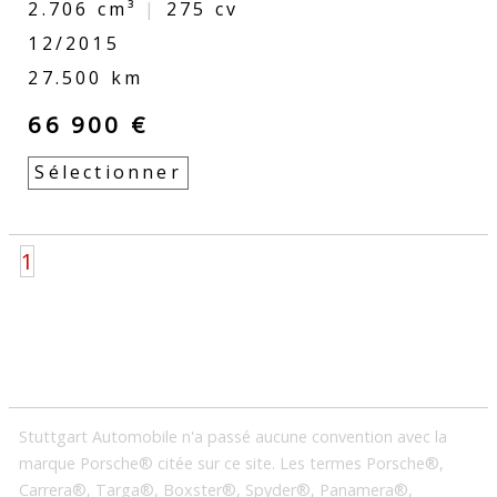
2.706 cm³
|
275
cv
12/2015
27.500 km
66 900 €
Sélectionner
1
Stuttgart Automobile n'a passé aucune convention avec la
marque Porsche® citée sur ce site. Les termes Porsche®,
Carrera®, Targa®, Boxster®, Spyder®, Panamera®,