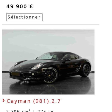
49 900 €
Sélectionner
Cayman (981) 2.7
2.706 cm³
|
275
cv