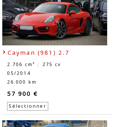
Cayman (981) 2.7
2.706 cm³
|
275
cv
05/2014
26.000 km
57 900 €
Sélectionner